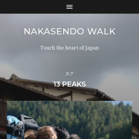
NAKASENDO WALK
Touch the heart of Japan
タグ
13 PEAKS